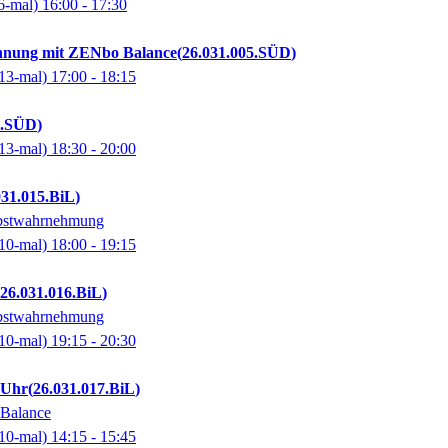
6-mal)
16:00
- 17:30
annung mit ZENbo Balance
26.031.005.SÜD
13-mal)
17:00
- 18:15
6.SÜD
13-mal)
18:30
- 20:00
031.015.BiL
lbstwahrnehmung
10-mal)
18:00
- 19:15
26.031.016.BiL
lbstwahrnehmung
10-mal)
19:15
- 20:30
5 Uhr
26.031.017.BiL
 Balance
10-mal)
14:15
- 15:45