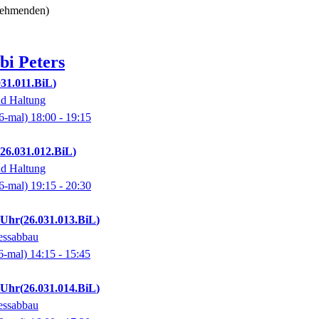
lnehmenden)
bi
Peters
031.011.BiL
d Haltung
6-mal)
18:00
- 19:15
26.031.012.BiL
d Haltung
6-mal)
19:15
- 20:30
5 Uhr
26.031.013.BiL
essabbau
6-mal)
14:15
- 15:45
0 Uhr
26.031.014.BiL
essabbau