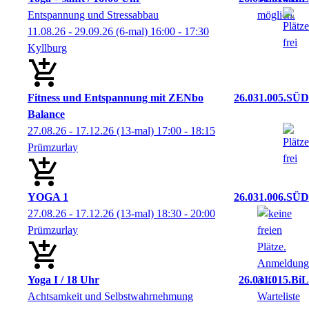
Entspannung und Stressabbau
11.08.26 - 29.09.26
(6-mal)
16:00
- 17:30
Kyllburg
Fitness und Entspannung mit ZENbo
26.031.005.SÜD
Balance
27.08.26 - 17.12.26
(13-mal)
17:00
- 18:15
Prümzurlay
YOGA 1
26.031.006.SÜD
27.08.26 - 17.12.26
(13-mal)
18:30
- 20:00
Prümzurlay
Yoga I / 18 Uhr
26.031.015.BiL
Achtsamkeit und Selbstwahrnehmung